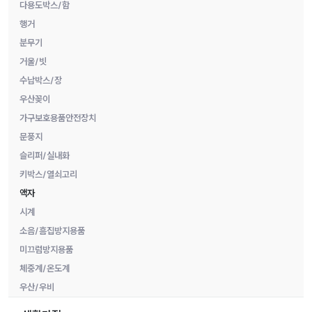
다용도박스/함
행거
분무기
거울/빗
수납박스/장
우산꽂이
가구보호용품안전장치
문풍지
슬리퍼/실내화
키박스/열쇠고리
액자
시계
소음/흠집방지용품
미끄럼방지용품
체중계/온도계
우산/우비