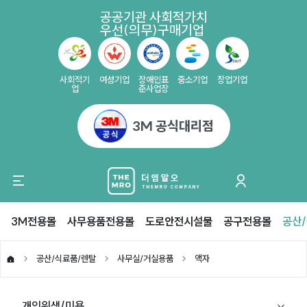
공공기관 사회적가치
우선(의무)구매기업
사회적기
여성기업
장애인표
중소기업
창업기업
업
준사업장
3M 공식대리점
3M전용몰
사무용품전용몰
도로안전시설물
공구전용몰
공산
공산/식료품/렌탈
사무실/거실용품
액자
개인위생/미용