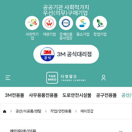
공공기관 사회적가치
우선(의무)구매기업
사회적기
여성기업
장애인표
중소기업
창업기업
업
준사업장
3M 공식대리점
3M전용몰
사무용품전용몰
도로안전시설물
공구전용몰
공산
공산/식료품/렌탈
작업/안전용품
예식장갑
개인위생/미용