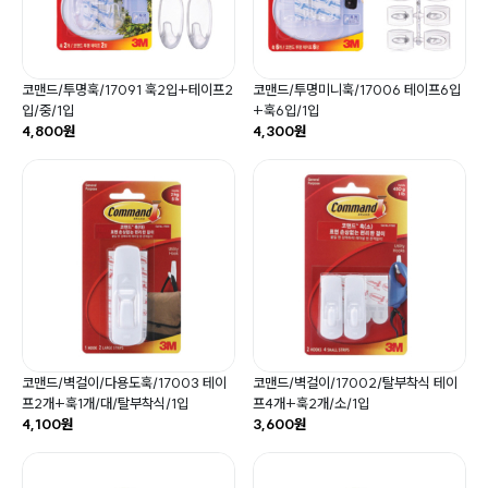
코맨드/투명훅/17091 훅2입+테이프2
코맨드/투명미니훅/17006 테이프6입
입/중/1입
+훅6입/1입
4,800원
4,300원
코맨드/벽걸이/다용도훅/17003 테이
코맨드/벽걸이/17002/탈부착식 테이
프2개+훅1개/대/탈부착식/1입
프4개+훅2개/소/1입
4,100원
3,600원