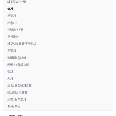
다용도박스/함
행거
분무기
거울/빗
수납박스/장
우산꽂이
가구보호용품안전장치
문풍지
슬리퍼/실내화
키박스/열쇠고리
액자
시계
소음/흠집방지용품
미끄럼방지용품
체중계/온도계
우산/우비