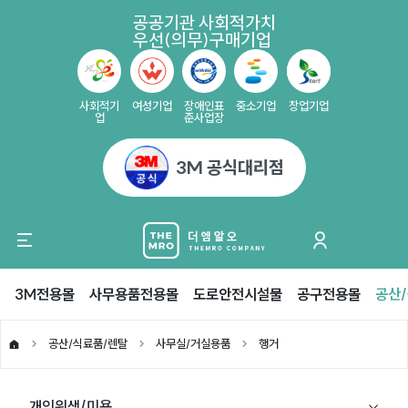
공공기관 사회적가치
우선(의무)구매기업
사회적기
여성기업
장애인표
중소기업
창업기업
업
준사업장
3M 공식대리점
3M전용몰
사무용품전용몰
도로안전시설물
공구전용몰
공산
공산/식료품/렌탈
사무실/거실용품
행거
개인위생/미용