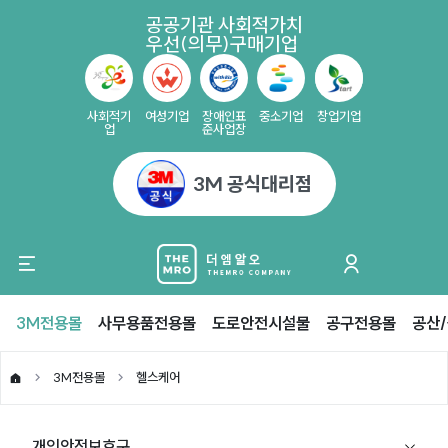
공공기관 사회적가치
우선(의무)구매기업
사회적기
여성기업
장애인표
중소기업
창업기업
업
준사업장
3M 공식대리점
3M전용몰
사무용품전용몰
도로안전시설물
공구전용몰
공산
3M전용몰
헬스케어
개인안전보호구