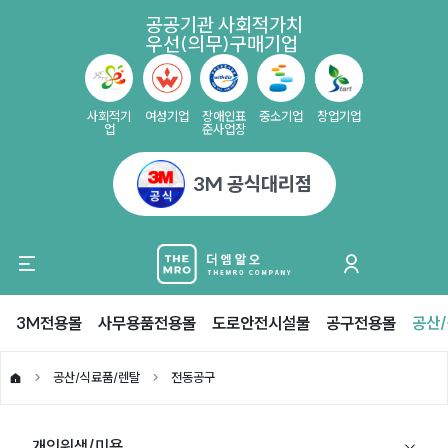
공공기관 사회적가치
우선(의무)구매기업
사회적기
여성기업
장애인표
중소기업
창업기업
업
준사업장
3M 공식대리점
3M전용몰
사무용품전용몰
도로안전시설물
공구전용몰
공산
공산/식료품/렌탈
전동공구
개인위생/미용