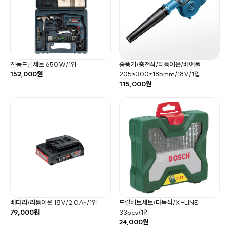
진동드릴세트 650W/1입
송풍기/충전식/리튬이온/베어툴
152,000원
205*300*185mm/18V/1입
115,000원
배터리/리튬이온 18V/2.0Ah/1입
드릴비트세트/다목적/X-LINE
79,000원
33pcs/1입
24,000원